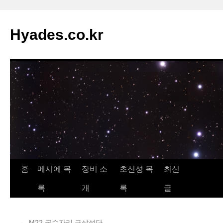
컨
텐
Hyades.co.kr
츠
로
건
너
뛰
기
홈
메시에 목
장비 소
초신성 목
최신
록
개
록
글
←
M22 궁수자리 구상성단