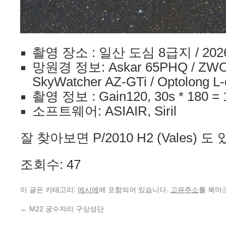
촬영 장소 : 일산 도심 8급지 / 202
망원경 정보: Askar 65PHQ / ZWO 
SkyWatcher AZ-GTi / Optolong L-q
촬영 정보 : Gain120, 30s * 180 = 
소프트웨어: ASIAIR, Siril
잘 찾아보면 P/2010 H2 (Vales)
조회수: 47
이 글은 카테고리:
에 포함되어 있습니다.
를 북마
메시에
고유주소
←
M22 궁수자리 구상성단