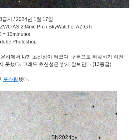
지 / 2024년 1월 17일
WO ASI294mc Pro / SkyWatcher AZ-GTi
 = 10minutes
dobe Photoshop
 은하에서 Ia형 초신성이 터졌다. 구름으로 뒤덮히기 직전
 못했다. 그래도 초신성은 밝게 잘보인다.(13등급)
로
포스팅
했다.