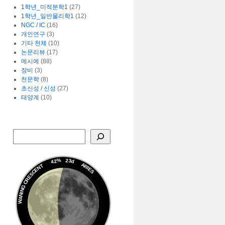
1학년_미적분학1
(27)
1학년_일반물리학1
(12)
NGC / IC
(16)
개인연구
(3)
기타 천체
(10)
논문리뷰
(17)
메시에
(88)
장비
(3)
천문학
(8)
초신성 / 신성
(27)
태양계
(10)
42%
23d
ARIES
WANING CRESCENT