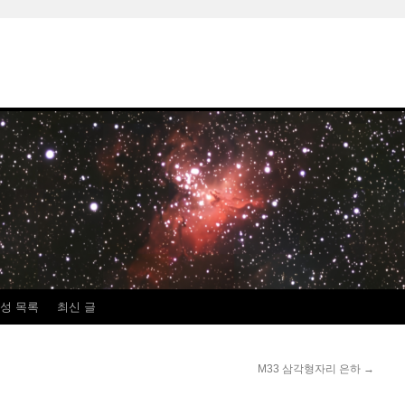
성 목록
최신 글
M33 삼각형자리 은하
→