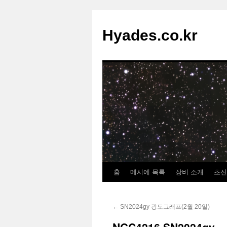
컨
텐
Hyades.co.kr
츠
로
건
너
뛰
기
홈
메시에 목록
장비 소개
초신
←
SN2024gy 광도그래프(2월 20일)