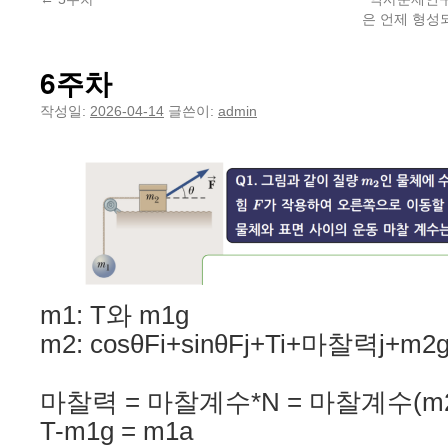
은 언제 형성
6주차
작성일:
2026-04-14
글쓴이:
admin
m1: T와 m1g
m2: cosθFi+sinθFj+Ti+마찰력j+m
마찰력 = 마찰계수*N = 마찰계수(m2g
T-m1g = m1a