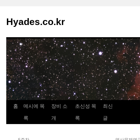
컨
텐
Hyades.co.kr
츠
로
건
너
뛰
기
홈
메시에 목
장비 소
초신성 목
최신
록
개
록
글
←
5주차
역사문제연구