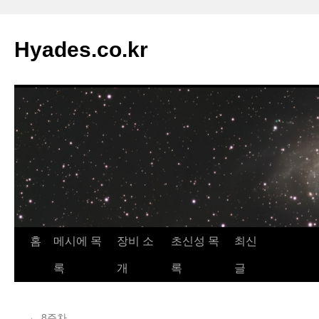
컨
텐
Hyades.co.kr
츠
로
건
너
뛰
기
홈
메시에 목
장비 소
초신성 목
최신
록
개
록
글
←
8주차