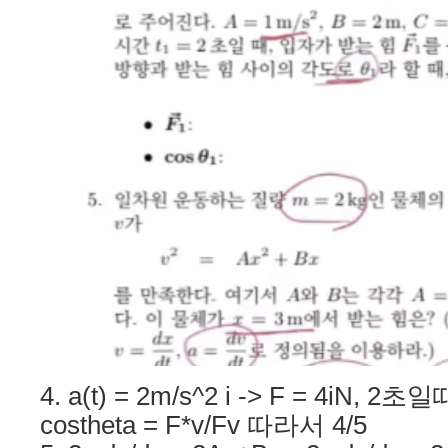
4. a(t) = 2m/s^2 i -> F = 4iN, 2초
costheta = F*v/Fv 따라서 4/5