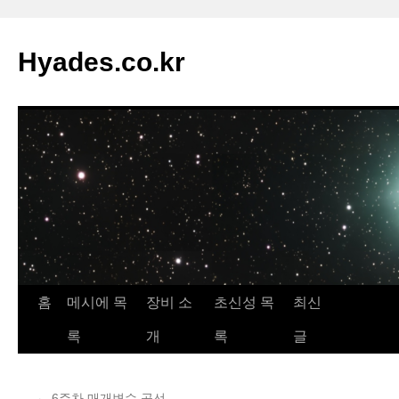
컨
텐
Hyades.co.kr
츠
로
건
너
뛰
기
홈
메시에 목
장비 소
초신성 목
최신
록
개
록
글
←
6주차 매개변수 곡선