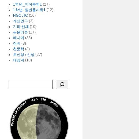
1학년_미적분학1
(27)
1학년_일반물리학1
(12)
NGC / IC
(16)
개인연구
(3)
기타 천체
(10)
논문리뷰
(17)
메시에
(88)
장비
(3)
천문학
(8)
초신성 / 신성
(27)
태양계
(10)
43%
23d
ARIES
WANING CRESCENT