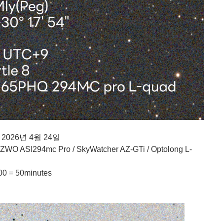
 2026년 4월 24일
O ASI294mc Pro / SkyWatcher AZ-GTi / Optolong L-
0 = 50minutes