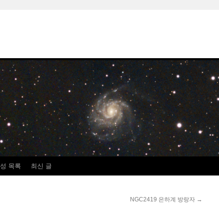
성 목록
최신 글
NGC2419 은하계 방랑자
→