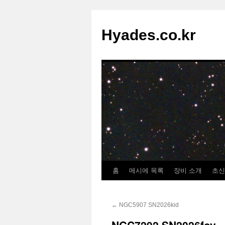
컨
텐
Hyades.co.kr
츠
로
건
너
뛰
기
홈
메시에 목록
장비 소개
초신
←
NGC5907 SN2026kid