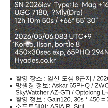
촬영 장소 : 일산 도심 8급지 / 202
망원경 정보: Askar 65PHQ / ZWO 
SkyWatcher AZ-GTi / Optolong L-q
촬영 정보 : Gain120, 30s * 450 = 
소프트웨어: ASIAIR, Siril