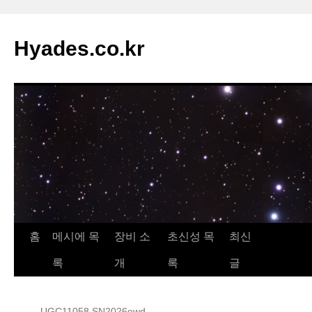
컨
텐
Hyades.co.kr
츠
로
건
너
뛰
기
홈
메시에 목
장비 소
초신성 목
최신
록
개
록
글
←
UGC11058 SN2026ewd