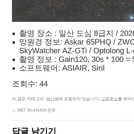
촬영 장소 : 일산 도심 8급지 / 202
망원경 정보: Askar 65PHQ / ZWO 
SkyWatcher AZ-GTi / Optolong L-q
촬영 정보 : Gain120, 30s * 100 = 
소프트웨어: ASIAIR, Siril
조회수: 44
이 글은 카테고리:
에 포함되어 있습니다.
를 북마
메시에
고유주소
←
M87 처녀자리A 은하
답글 남기기