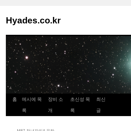
컨
텐
Hyades.co.kr
츠
로
건
너
뛰
기
홈
메시에 목
장비 소
초신성 목
최신
록
개
록
글
←
M87 처녀자리A 은하