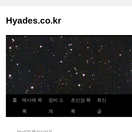
컨
텐
Hyades.co.kr
츠
로
건
너
뛰
기
홈
메시에 목
장비 소
초신성 목
최신
록
개
록
글
←
Abell70 행성상성운