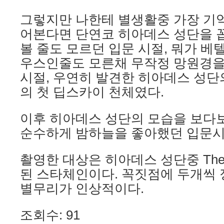
그렇지만 나한테 별생활중 가장 기억
어본다면 단연코 히아데스 성단을 
볼 줄도 모르던 입문 시절, 뭐가 
우스인줄도 모른채 무작정 망원경을
시절, 우연히 발견한 히아데스 성단
의 첫 딥스카이 천체였다.
​이후 히아데스 성단의 모습을 보다
순수하게 밤하늘을 좋아했던 입문시
​촬영한 대상은 히아데스 성단중 Theta
된 스타체인이다. 꼭짓점에 두개씩
별무리가 인상적이다.
조회수: 91