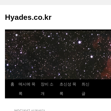
컨
텐
Hyades.co.kr
츠
로
건
너
뛰
기
홈
메시에 목
장비 소
초신성 목
최신
록
개
록
글
←
NGC1647 산개성단