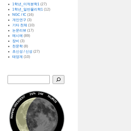
1학년_미적분학1
(27)
1학년_일반물리학1
(12)
NGC / IC
(16)
개인연구
(3)
기타 천체
(10)
논문리뷰
(17)
메시에
(89)
장비
(3)
천문학
(8)
초신성 / 신성
(27)
태양계
(10)
25%
24d
TAURUS
WANING CRESCENT