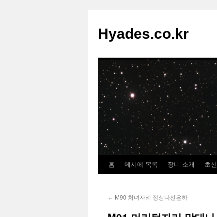
컨
텐
Hyades.co.kr
츠
로
건
너
뛰
기
홈
메시에 목록
장비 소개
초신
←
M90 처녀자리 정상나선은하