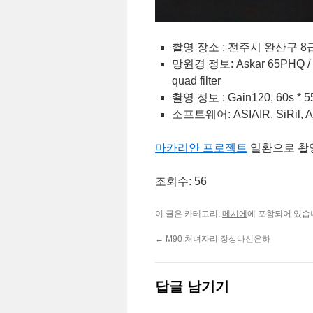
촬영 장소 : 전주시 완산구 8급지 
망원경 정보: Askar 65PHQ / ZW
quad filter
촬영 정보 : Gain120, 60s * 55 
소프트웨어: ASIAIR, SiRil, A
마카리안 프로젝트
일환으로 촬
조회수: 56
이 글은 카테고리:
에 포함되어 있습
메시에
←
M90 처녀자리 정상나선은하
답글 남기기