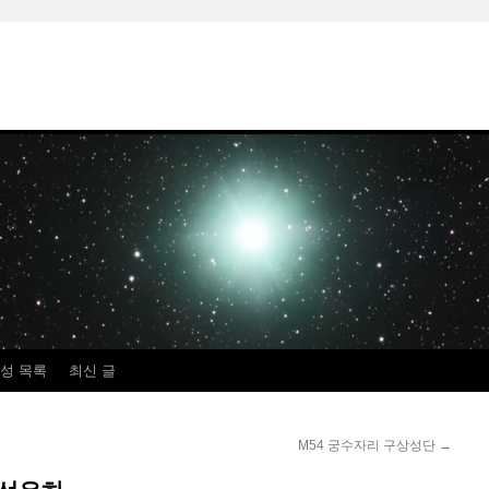
성 목록
최신 글
M54 궁수자리 구상성단
→