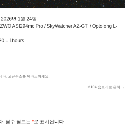
 2026년 1월 24일
O ASI294mc Pro / SkyWatcher AZ-GTi / Optolong L-
0 = 1hours
니다.
를 북마크하세요.
고유주소
M104 솜브레로 은하
→
다.
필수 필드는
*
로 표시됩니다