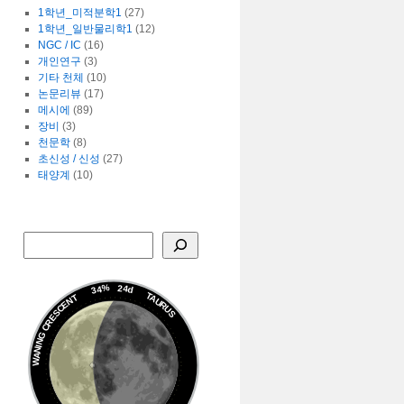
1학년_미적분학1
(27)
1학년_일반물리학1
(12)
NGC / IC
(16)
개인연구
(3)
기타 천체
(10)
논문리뷰
(17)
메시에
(89)
장비
(3)
천문학
(8)
초신성 / 신성
(27)
태양계
(10)
34%
24d
TAURUS
WANING CRESCENT