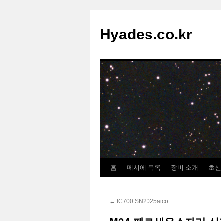
컨
텐
Hyades.co.kr
츠
로
건
너
뛰
기
홈
메시에 목록
장비 소개
초신
←
IC700 SN2025aico