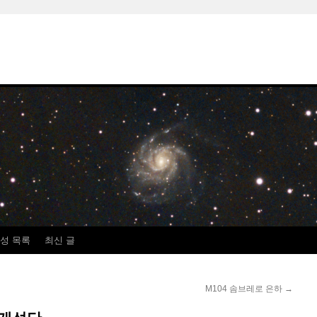
성 목록
최신 글
M104 솜브레로 은하
→