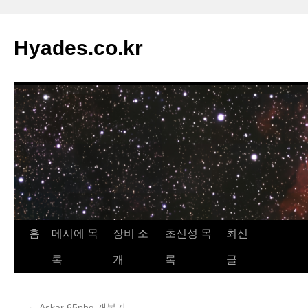
컨
텐
Hyades.co.kr
츠
로
건
너
뛰
기
홈
메시에 목
장비 소
초신성 목
최신
록
개
록
글
←
Askar 65phq 개봉기