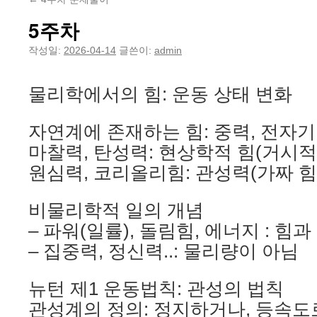
5주차
작성일:
2026-04-14
글쓴이:
admin
물리학에서의 힘: 운동 상태 변화
자연계에 존재하는 힘: 중력, 전자기
마찰력, 탄성력: 현상학적 힘(거시적
원심력, 코리올리힘: 관성력(가짜 힘
비물리학적 일의 개념
– 파워(일률), 돌림힘, 에너지 : 힘
– 집중력, 정신력..: 물리량이 아님
뉴턴 제1 운동법칙: 관성의 법칙
관성계의 정의: 정지하거나, 등속도