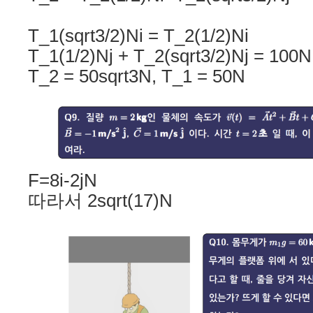
T_1(sqrt3/2)Ni = T_2(1/2)Ni
T_1(1/2)Nj + T_2(sqrt3/2)Nj = 100N
T_2 = 50sqrt3N, T_1 = 50N
F=8i-2jN
따라서 2sqrt(17)N