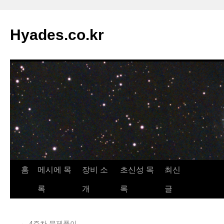
컨
텐
Hyades.co.kr
츠
로
건
너
뛰
기
홈
메시에 목
장비 소
초신성 목
최신
록
개
록
글
←
4주차 문제풀이