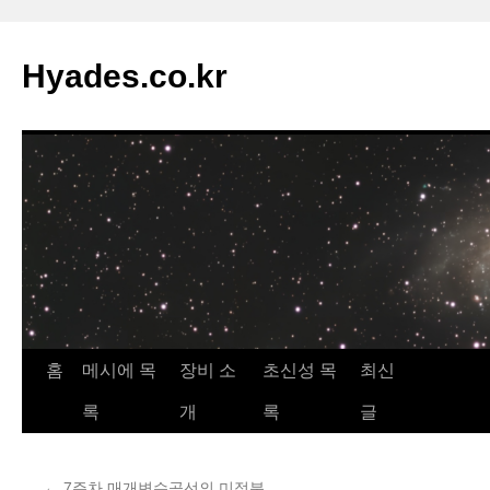
컨
텐
Hyades.co.kr
츠
로
건
너
뛰
기
홈
메시에 목
장비 소
초신성 목
최신
록
개
록
글
←
7주차 매개변수곡선의 미적분