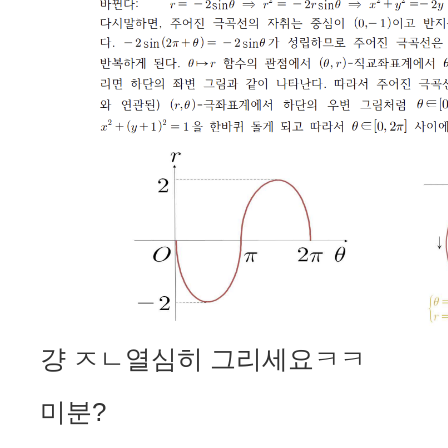
걍 ㅈㄴ열심히 그리세요ㅋㅋ
미분?