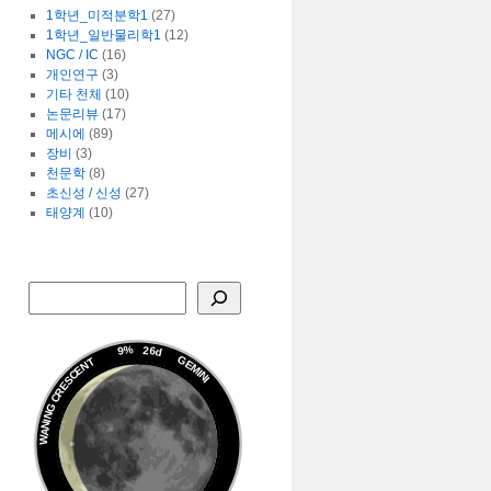
1학년_미적분학1
(27)
1학년_일반물리학1
(12)
NGC / IC
(16)
개인연구
(3)
기타 천체
(10)
논문리뷰
(17)
메시에
(89)
장비
(3)
천문학
(8)
초신성 / 신성
(27)
태양계
(10)
9%
26d
GEMINI
WANING CRESCENT