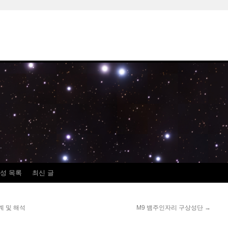
성 목록
최신 글
계 및 해석
M9 뱀주인자리 구상성단
→