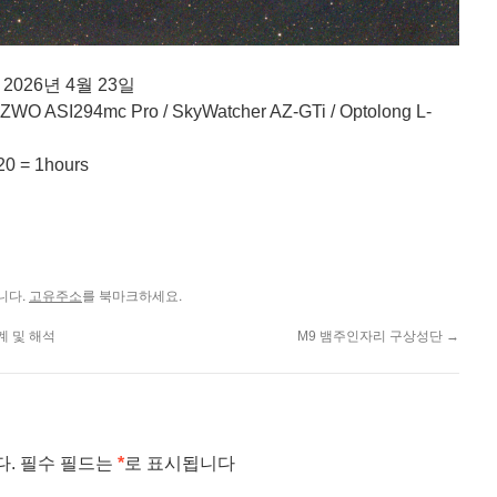
 2026년 4월 23일
O ASI294mc Pro / SkyWatcher AZ-GTi / Optolong L-
0 = 1hours
니다.
를 북마크하세요.
고유주소
계 및 해석
M9 뱀주인자리 구상성단
→
다.
필수 필드는
*
로 표시됩니다