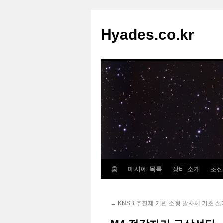
컨
텐
Hyades.co.kr
츠
로
건
너
뛰
기
홈
메시에 목록
장비 소개
초신
←
KNSB 추진제 기반 소형 발사체 기초 설